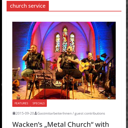
church service
FEATURES
SPECIALS
2015-09-20
GastmitarbeiterInnen / guest contributions
Wacken’s „Metal Church“ with