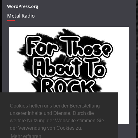
WordPress.org
Metal Radio
Cookies helfen uns bei der Bereitstellung
unserer Inhalte und Dienste. Durch die
weitere Nutzung der Webseite stimmen Sie
der Verwendung von Cookies zu.
Mehr erfahren